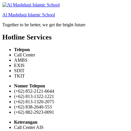
Skip
to
Al Mashduqi Islamic School
content
Together to be better, we get the bright future
Hotline Services
Telepon
Call Center
AMBS
EXIS
SDIT
TKIT
Nomor Telepon
(+62) 852-2121-6644
(+62) 813-1322-1221
(+62) 813-1320-2075
(+62) 838-2640-553
(+62) 882-2923-0091
Keterangan
Call Center AIS