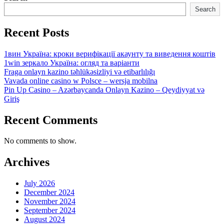
Search
Recent Posts
1вин Україна: кроки верифікації акаунту та виведення коштів
1win зеркало Україна: огляд та варіанти
Fraga onlayn kazino təhlükəsizliyi və etibarlılığı
Vavada online casino w Polsce – wersja mobilna
Pin Up Casino – Azərbaycanda Onlayn Kazino – Qeydiyyat və
Giriş
Recent Comments
No comments to show.
Archives
July 2026
December 2024
November 2024
September 2024
August 2024